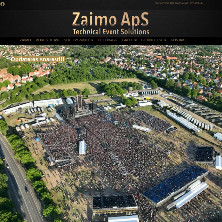
KONTAKT: 31 33 31 60 l tph@zaimo.dk l CVR. 27354424
ZAIMO
VORES TEAM
SITE LØSNINGER
FEEDBACK
GALLERI
BETINGELSER
KONTAKT
Opdateres snarest!!!